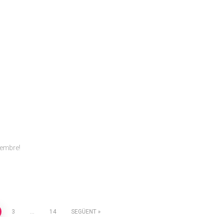
tembre!
3
…
14
SEGÜENT