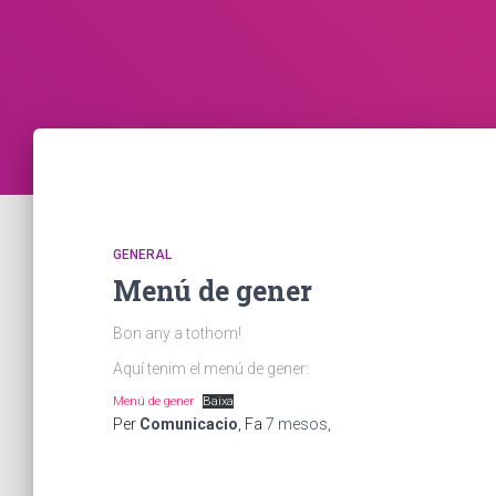
GENERAL
Menú de gener
Bon any a tothom!
Aquí tenim el menú de gener:
Menú de gener
Baixa
Per
Comunicacio
, Fa
7 mesos
,