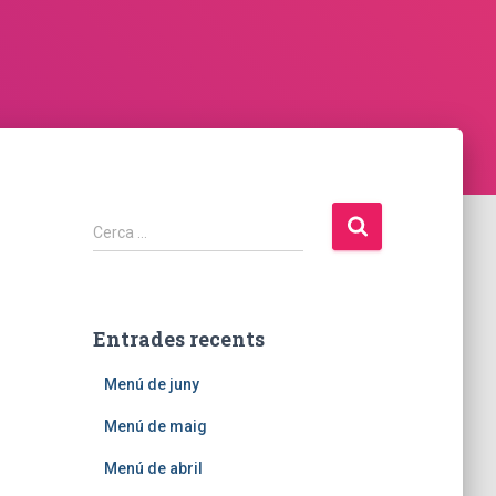
C
Cerca …
e
r
c
a
Entrades recents
:
Menú de juny
Menú de maig
Menú de abril