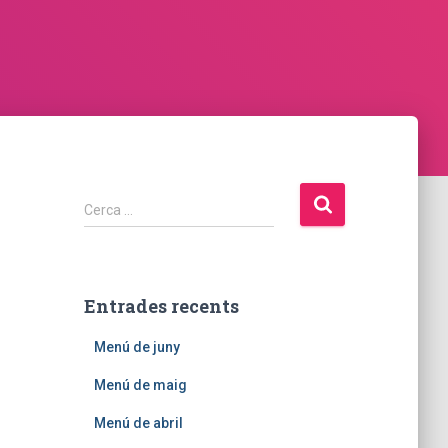
C
Cerca …
e
r
c
a
Entrades recents
:
Menú de juny
Menú de maig
Menú de abril