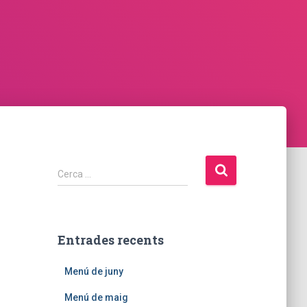
C
Cerca …
e
r
c
a
Entrades recents
:
Menú de juny
Menú de maig