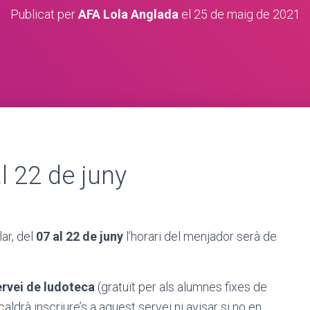
Publicat per
AFA Lola Anglada
el
25 de maig de 2021
l 22 de juny
ar, del
07 al 22 de juny
l’horari del menjador serà de
ervei de ludoteca
(gratuït per als alumnes fixes de
aldrà inscriure’s a aquest servei ni avisar si no en