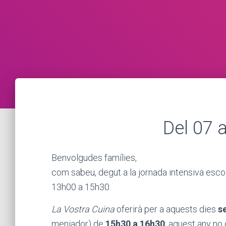
Del 07 a
Benvolgudes famílies,
com sabeu, degut a la jornada intensiva escol
13h00 a 15h30.
La Vostra Cuina
oferirà per a aquests dies
s
menjador) de
15h30 a 16h30
;
aquest any no c