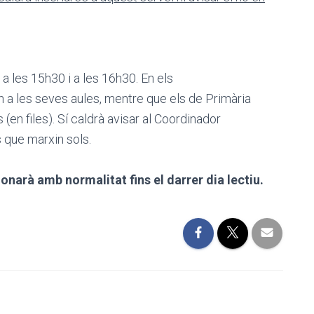
a les 15h30 i a les 16h30. En els
n a les seves aules, mentre que els de Primària
(en files). Sí caldrà avisar al Coordinador
 que marxin sols.
narà amb normalitat fins el darrer dia lectiu.