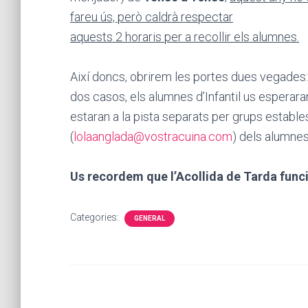
fareu ús, però caldrà respectar
aquests 2 horaris per a recollir els alumnes.
Així doncs, obrirem les portes dues vegades: 
dos casos, els alumnes d’Infantil us esperara
estaran a la pista separats per grups estables 
(
lolaanglada@vostracuina.com
) dels alumnes
Us recordem que l’Acollida de Tarda funcio
Categories:
GENERAL